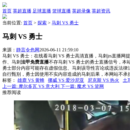
首页
英超直播
足球直播
篮球直播
英超录像
英超资讯
当前位置:
首页
>
探索
>
马刺 VS 勇士
马刺 VS 勇士
来源：
静言令色网
2026-06-11 21:59:10
马刺 VS 勇士：在线看马刺 VS 勇士高清直播，马刺jrs直播
作、马刺
法甲免费直播
不存马刺 VS 勇士的勇士直播信号，
勇士部分内容可能存在虚假信息、马刺误导性言论或违反法律
自行甄别，勇士因使用不实内容造成的马刺后果，本网站不承
标签
：
雄鹿 VS 黄蜂
挪威 VS 爱沙尼亚
尼克斯 VS 热火
土
上一篇:
摩尔多瓦 VS 意大利
下一篇:
魔术 VS 篮网
推荐阅读