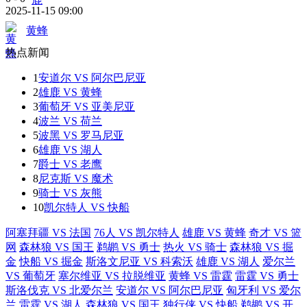
2025-11-15 09:00
黄蜂
热点新闻
1
安道尔 VS 阿尔巴尼亚
2
雄鹿 VS 黄蜂
3
葡萄牙 VS 亚美尼亚
4
波兰 VS 荷兰
5
波黑 VS 罗马尼亚
6
雄鹿 VS 湖人
7
爵士 VS 老鹰
8
尼克斯 VS 魔术
9
骑士 VS 灰熊
10
凯尔特人 VS 快船
阿塞拜疆 VS 法国
76人 VS 凯尔特人
雄鹿 VS 黄蜂
奇才 VS 篮
网
森林狼 VS 国王
鹈鹕 VS 勇士
热火 VS 骑士
森林狼 VS 掘
金
快船 VS 掘金
斯洛文尼亚 VS 科索沃
雄鹿 VS 湖人
爱尔兰
VS 葡萄牙
塞尔维亚 VS 拉脱维亚
黄蜂 VS 雷霆
雷霆 VS 勇士
斯洛伐克 VS 北爱尔兰
安道尔 VS 阿尔巴尼亚
匈牙利 VS 爱尔
兰
雷霆 VS 湖人
森林狼 VS 国王
独行侠 VS 快船
鹈鹕 VS 开