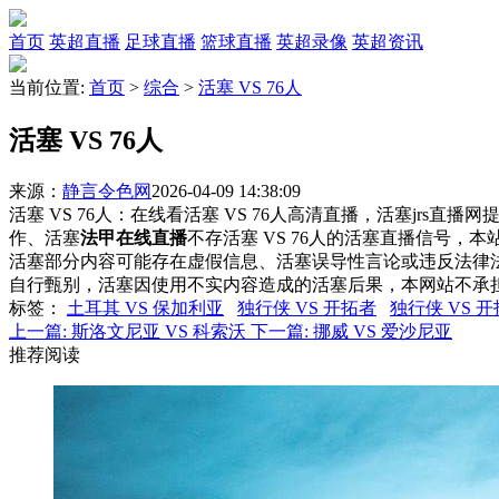
首页
英超直播
足球直播
篮球直播
英超录像
英超资讯
当前位置:
首页
>
综合
>
活塞 VS 76人
活塞 VS 76人
来源：
静言令色网
2026-04-09 14:38:09
活塞 VS 76人：在线看活塞 VS 76人高清直播，活塞jrs直
作、活塞
法甲在线直播
不存活塞 VS 76人的活塞直播信号
活塞部分内容可能存在虚假信息、活塞误导性言论或违反法律
自行甄别，活塞因使用不实内容造成的活塞后果，本网站不承
标签
：
土耳其 VS 保加利亚
独行侠 VS 开拓者
独行侠 VS 
上一篇:
斯洛文尼亚 VS 科索沃
下一篇:
挪威 VS 爱沙尼亚
推荐阅读