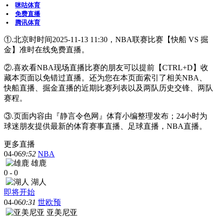
咪咕体育
免费直播
腾讯体育
①.北京时时间2025-11-13 11:30，NBA联赛比赛【快船 VS 掘
金】准时在线免费直播。
②.喜欢看NBA现场直播比赛的朋友可以提前【CTRL+D】收
藏本页面以免错过直播。还为您在本页面索引了相关NBA、
快船直播、掘金直播的近期比赛列表以及两队历史交锋、两队
赛程。
③.页面内容由『静言令色网』体育小编整理发布；24小时为
球迷朋友提供最新的体育赛事直播、足球直播，NBA直播。
更多直播
04-06
9:52
NBA
雄鹿
0
-
0
湖人
即将开始
04-06
0:31
世欧预
亚美尼亚