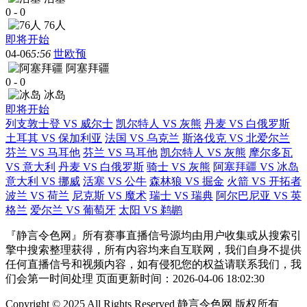
0
-
0
76人
即将开始
04-06
5:56
世欧预
阿塞拜疆
0
-
0
冰岛
即将开始
列支敦士登 VS 威尔士
凯尔特人 VS 灰熊
丹麦 VS 白俄罗斯
土耳其 VS 保加利亚
法国 VS 乌克兰
斯洛伐克 VS 北爱尔兰
芬兰 VS 马耳他
芬兰 VS 马耳他
凯尔特人 VS 灰熊
摩尔多瓦
VS 意大利
丹麦 VS 白俄罗斯
骑士 VS 灰熊
阿塞拜疆 VS 冰岛
意大利 VS 挪威
活塞 VS 公牛
森林狼 VS 掘金
火箭 VS 开拓者
波兰 VS 荷兰
尼克斯 VS 魔术
瑞士 VS 瑞典
阿尔巴尼亚 VS 英
格兰
爱尔兰 VS 葡萄牙
太阳 VS 鹈鹕
『静言令色网』所有赛事直播信号源均由用户收集或从搜索引
擎中搜索整理获得，所有内容均来自互联网，我们自身不提供
任何直播信号和视频内容，如有侵犯您的权益请联系我们，我
们会第一时间处理 页面更新时间：2026-04-06 18:02:30
Copyright © 2025 All Rights Reserved 静言令色网 版权所有