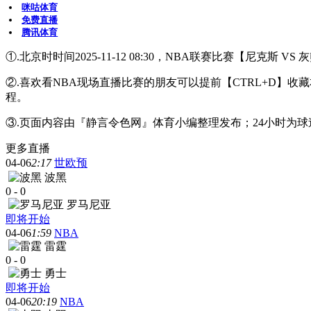
咪咕体育
免费直播
腾讯体育
①.北京时时间2025-11-12 08:30，NBA联赛比赛【尼克斯 
②.喜欢看NBA现场直播比赛的朋友可以提前【CTRL+D
程。
③.页面内容由『静言令色网』体育小编整理发布；24小时为
更多直播
04-06
2:17
世欧预
波黑
0
-
0
罗马尼亚
即将开始
04-06
1:59
NBA
雷霆
0
-
0
勇士
即将开始
04-06
20:19
NBA